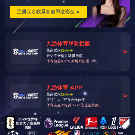
QGDF-16T电动二通阀
型 号：QGDF-16T
所 属：暖通系列
口 径：DN15-2000
介 质：水、蒸汽、空气、油品、腐蚀性介质
生产标准：GB、JB、API、ANSI、BS、DIN、NF、JIS、
JPI
适用温度：-20~300℃
是否定制：可根据用户需求定制
应用领域：化工、食品、化肥、冶金、制药、电力、生物工
程等
0577-67961578
上一条
无